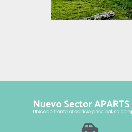
Nuevo Sector APARTS
Ubicado frente al edificio principal, se co