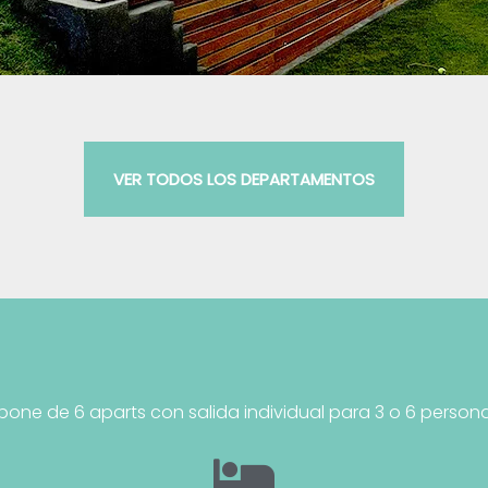
VER TODOS LOS DEPARTAMENTOS
mpone de 6 aparts con salida individual para 3 o 6 persona